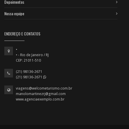
Depoimentos
Nossa equipe
ENDEREÇO E CONTATOS
•
• - Rio de Janeiro / RJ
CEP: 21011-510
(21) 98136-2671
(21) 98136-2671
viagens@welcometurismo.com.br
manolomartinezrj@gmail.com
www.agenciaexemplo.com.br